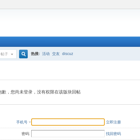
热搜:
活动
交友
discuz
帖子
搜
索
抱歉，您尚未登录，没有权限在该版块回帖
手机号
立即注册
密码:
找回密码