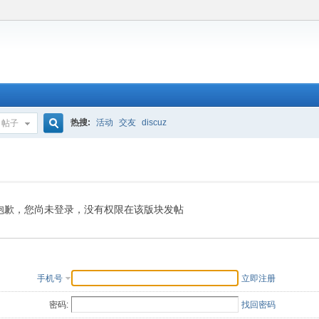
热搜:
活动
交友
discuz
帖子
搜
索
抱歉，您尚未登录，没有权限在该版块发帖
手机号
立即注册
密码:
找回密码